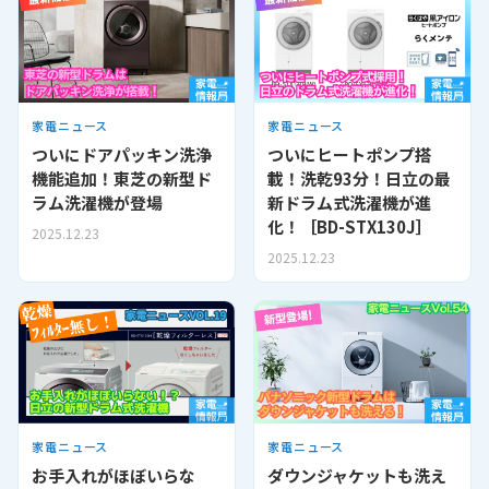
家電ニュース
家電ニュース
ついにドアパッキン洗浄
ついにヒートポンプ搭
機能追加！東芝の新型ド
載！洗乾93分！日立の最
ラム洗濯機が登場
新ドラム式洗濯機が進
化！［BD-STX130J］
2025.12.23
2025.12.23
家電ニュース
家電ニュース
お手入れがほぼいらな
ダウンジャケットも洗え