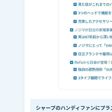
見た目がこれまでの
3つのヘッドで機能
充実したアクセサリ
ノジマが日立の家電事業
実は67年前から深い
ノジマにとって「VA
日立ブランドや雇用
ReFaから日傘が登場！紫
独自の遮熱技術「SUN
3タイプ展開でライ
シャープのハンディファンにプラズマ