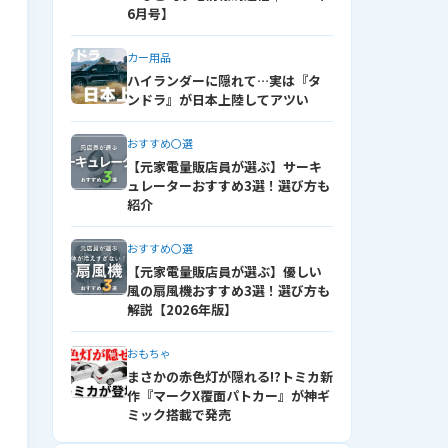
6月号】
カー用品
ハイランダーに隠れて…実は『タ
ンドラ』が日本上陸してアツい
おすすめ〇選
【元家電量販店員が選ぶ】サーキ
ュレーターおすすめ3選！選び方も
紹介
おすすめ〇選
【元家電量販店員が選ぶ】優しい
風の扇風機おすすめ3選！選び方も
解説【2026年版】
おもちゃ
まさかの赤色灯が隠れる!?トミカ新
作『マークX覆面パトカー』が神ギ
ミック搭載で発売