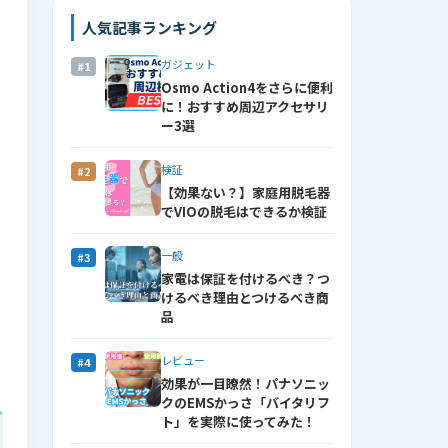
人気記事ランキング
ガジェット
#1
Osmo Action4をさらに便利
に！おすすめ周辺アクセサリ
ー3選
検証
#2
【効果ない？】家庭用脱毛器
でVIOの脱毛はできるか検証
一般
#3
家電は保証を付けるべき？つ
けるべき理由とつけるべき商
品
レビュー
#4
効果が一目瞭然！パナソニッ
クのEMSかっさ「バイタリフ
ト」を実際に使ってみた！