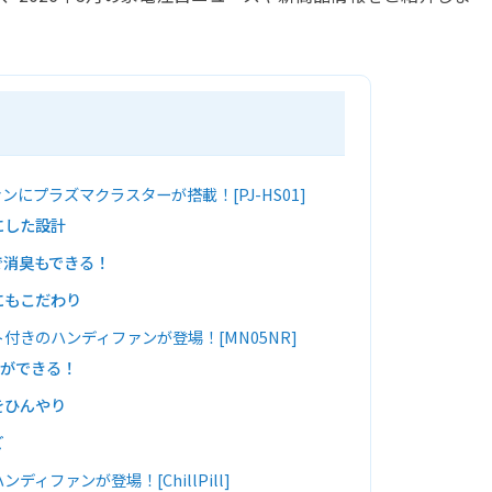
にプラズマクラスターが搭載！[PJ-HS01]
にした設計
で消臭もできる！
にもこだわり
付きのハンディファンが登場！[MN05NR]
方ができる！
をひんやり
ど
ィファンが登場！[ChillPill]