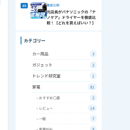
徹底比較
#5
元店員がパナソニックの「ナ
ノケア」ドライヤーを徹底比
較！【どれを買えばいい？】
カテゴリー
カー用品
3
ガジェット
2
トレンド研究室
1
家電
81
– おすすめ〇選
2
– レビュー
14
– 一般
7
– 家電Wiki
9